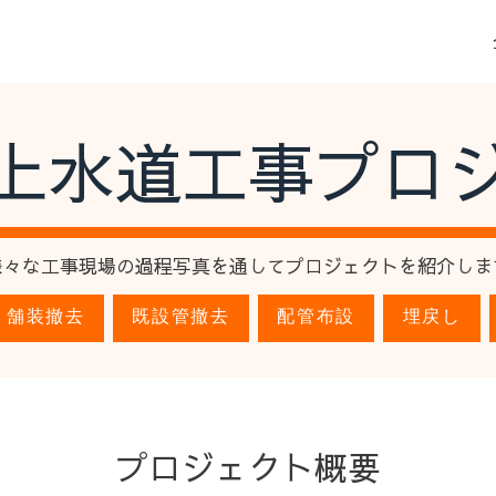
上水道工事プロ
様々な工事現場の過程写真を通してプロジェクトを紹介しま
舗装撤去
既設管撤去
配管布設
埋戻し
​プロジェクト概要