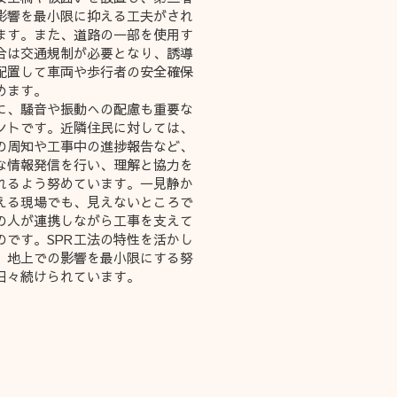
影響を最小限に抑える工夫がされ
ます。また、道路の一部を使用す
合は交通規制が必要となり、誘導
配置して車両や歩行者の安全確保
めます。
に、騒音や振動への配慮も重要な
ントです。近隣住民に対しては、
の周知や工事中の進捗報告など、
な情報発信を行い、理解と協力を
れるよう努めています。一見静か
える現場でも、見えないところで
の人が連携しながら工事を支えて
のです。SPR工法の特性を活かし
、地上での影響を最小限にする努
日々続けられています。