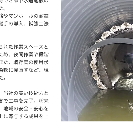
持できる下水道施設の
た。
路やマンホールの耐震
継手の導入、補強工法
られた作業スペースと
ため、夜間作業や段階
また、既存管の使用状
柔軟に見直すなど、現
た。
、当社の高い技術力と
害で工事を完了。将来
、地域の安全・安心を
上に寄与する成果を上