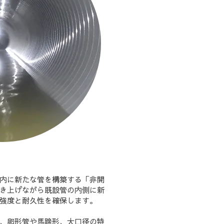
管内に新たな管を構築する「非開
き上げながら既設管の内側に新
強度と耐久性を確保します。
、卵形管や馬蹄形、大口径の特