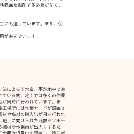
地表面を掘削する必要がなく、
工にも適しています。また、使
採用が進んでいます。
R工法による下水道工事が地中で進
れている間、地上では多くの作業
理が同時に行われています。ま
施工場所には作業ヤードが設置さ
資材や機材の搬入出が日々行われ
。地上に開けられた既設マンホー
ら機械や作業員が出入りするた
安全柵や仮囲いを設置し、第三者