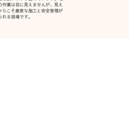
の作業は目に見えませんが、見え
からこそ厳密な施工と安全管理が
られる現場です。
彰実績
取り組み
採用情報
お問い合わせ
ロジェクト
策プロジェクト
)プロジェクト
ロジェクト