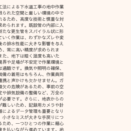
R工法による下水道工事の地中作業
限られた空間と厳しい環境の中で
れるため、高度な技術と慎重な対
求められます。既設管の内部に入
新たな更生管をスパイラル状に形
ていく作業は、わずかなズレや変
後の排水性能に大きな影響を与え
め、常に高い精度が求められま
また、地下は暗く湿度も高いた
視界や足場が不安定で作業環境と
は過酷です。換気や照明の確保、
装備の着用はもちろん、作業員同
連携と声かけも欠かせません。ガ
酸欠の危険があるため、事前の空
定や排気設備の整備など、万全の
が必要です。さらに、地表からの
が難しいため、記録用カメラや計
器によるデータ管理も重要となり
。小さなミスが大きな手戻りにつ
るため、一つひとつの作業に細心
意を払いながら進めています。地