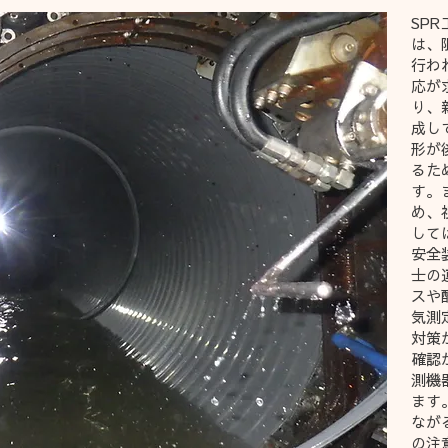
SP
は、
行わ
応が
り、
成し
形が
るた
す。
め、
して
安全
士の
スや
気測
対策
確認
測機
ます
なが
の注