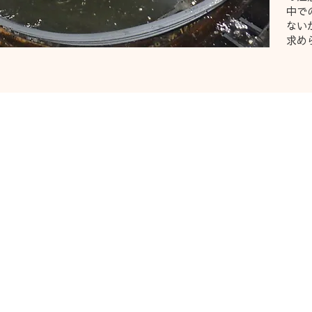
中で
ない
求め
株式会社
沢和田3-13-23
企業情報
お知らせ
表
-
会社概要
-
施工実績
アクセス
-
-
代表挨拶
清柳橋架橋プ
-
​会社方針
-
下水道地震対
-
-
経営理念
下水道(推進
-
-
上水道工事プ
会社沿革