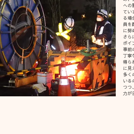
への
てい
る場
員を
に努
さら
ポイ
事前
丁寧
得ら
に見
多く
いる
つつ
力が