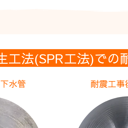
生工法(SPR工法)での
の下水管
耐震工事